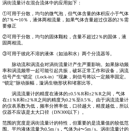
涡街流量计在混合流体中的应用如下：
①可用于分散，均匀的微气泡，但气体含量的体积应小于气体
的7％〜10％，液体两相流量，如果气体含量超过仪器的2％需
要修正
②可用于分散，均匀的固体颗粒，含量不超过2％的固体，液
固两相流。
③可用于彼此不溶的液体（如油和水）两个分流器等。
脉动流和涡流会对涡街流量计产生严重影响。如果脉动频
率和涡流频带一起可能引起共振，破坏正常工作和设备，涡流
信号产生“锁定（Lock-in）”现象，则信号将以一定频率固定。
“锁定”脉动振幅，漩涡生物形状和堵塞比等。
涡流流量计的精度在液体的±0.5％R和±2％R之间，气体
在±1％R和±2％R之间的精度为0.2％至0.5％。由于涡流流量计
的仪表系数为低，频率分辨率低，口径越大，精度越低，所以
仪器不应该是太大口径（DN300以下）。
范围的宽度是涡街流量计的特性，但重要的是流量值的较低范
围。平均液体流量为0.5m / s，气体为4〜5m / s。涡街流量计的