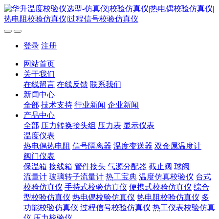
登录
注册
网站首页
关于我们
在线留言
在线反馈
联系我们
新闻中心
全部
技术支持
行业新闻
企业新闻
产品中心
全部
压力转换接头组
压力表
显示仪表
温度仪表
热电偶热电阻
信号隔离器
温度变送器
双金属温度计
阀门仪表
保温箱
接线箱
管件接头
气源分配器
截止阀
球阀
流量计
玻璃转子流量计
热工宝典
温度仿真校验仪
台式
校验仿真仪
手持式校验仿真仪
便携式校验仿真仪
综合
型校验仿真仪
热电偶校验仿真仪
热电阻校验仿真仪
多
功能校验仿真仪
过程信号校验仿真仪
热工仪表校验仿真
仪
压力校验仪