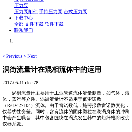
压力泵
压力泵附件
手持压力泵
台式压力泵
下载中心
全部
文件下载
软件下载
联系我们
<
Previous
>
Next
涡街流量计在混相流体中的运用
2017-05-11
clcc
78
涡街流量计主要用于工业管道流体流量测量，如气体，液
体，蒸汽等介质。涡街流量计不适用于低雷诺数
（ReD≤2×104）流体。由于雷诺数低，施劳报数雷诺数变化，
仪器线性变差。同时，含有流体的固体颗粒在漩涡身体的冲刷
中会产生噪音，其中包含缠绕在涡流发生器中的短纤维将改变
仪器系数。