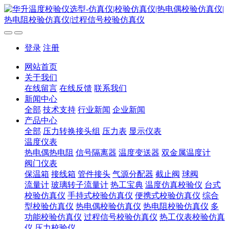
登录
注册
网站首页
关于我们
在线留言
在线反馈
联系我们
新闻中心
全部
技术支持
行业新闻
企业新闻
产品中心
全部
压力转换接头组
压力表
显示仪表
温度仪表
热电偶热电阻
信号隔离器
温度变送器
双金属温度计
阀门仪表
保温箱
接线箱
管件接头
气源分配器
截止阀
球阀
流量计
玻璃转子流量计
热工宝典
温度仿真校验仪
台式
校验仿真仪
手持式校验仿真仪
便携式校验仿真仪
综合
型校验仿真仪
热电偶校验仿真仪
热电阻校验仿真仪
多
功能校验仿真仪
过程信号校验仿真仪
热工仪表校验仿真
仪
压力校验仪