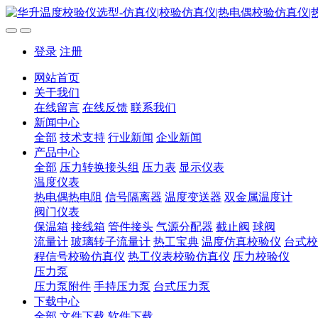
登录
注册
网站首页
关于我们
在线留言
在线反馈
联系我们
新闻中心
全部
技术支持
行业新闻
企业新闻
产品中心
全部
压力转换接头组
压力表
显示仪表
温度仪表
热电偶热电阻
信号隔离器
温度变送器
双金属温度计
阀门仪表
保温箱
接线箱
管件接头
气源分配器
截止阀
球阀
流量计
玻璃转子流量计
热工宝典
温度仿真校验仪
台式校
程信号校验仿真仪
热工仪表校验仿真仪
压力校验仪
压力泵
压力泵附件
手持压力泵
台式压力泵
下载中心
全部
文件下载
软件下载