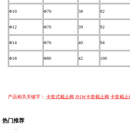
Φ10
Φ70
38
92
Φ12
Φ70
39
92
Φ14
Φ70
40
94
Φ18
Φ80
42
100
产品相关关键字：
卡套式截止阀
J91W卡套截止阀
卡套截止
热门推荐