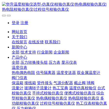
登录
注册
网站首页
关于我们
在线留言
在线反馈
联系我们
新闻中心
全部
技术支持
行业新闻
企业新闻
产品中心
全部
压力转换接头组
压力表
显示仪表
温度仪表
热电偶热电阻
信号隔离器
温度变送器
双金属温度计
阀门仪表
保温箱
接线箱
管件接头
气源分配器
截止阀
球阀
流量计
玻璃转子流量计
热工宝典
温度仿真校验仪
台式
校验仿真仪
手持式校验仿真仪
便携式校验仿真仪
综合
型校验仿真仪
热电偶校验仿真仪
热电阻校验仿真仪
多
功能校验仿真仪
过程信号校验仿真仪
热工仪表校验仿真
仪
压力校验仪