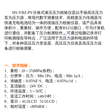
HS-YBZ-PY分体式液压压力校验仪是以手操高压压力
泵为压力源，将现代数字测量技术、高精度压力传感器与
快速充电电池结为一体的现场压力校验仪器。该产品具有
体积小，重量轻、操作方便，配有RS232接口，可与计算机
进行通信，并配备了压力检测软件
，
可通过电脑记录并打
印检测报告等特点，广泛适用于无压力源和电源的环境
下，对各种高压压力变送器、高压压力仪表及高压压力设
备进行校验测量。
一、技术指标：
1、量程：(0～25)MPa(各档)；
2、分辨率：压力：Min 1Pa、电流：Min 1μA；
4、准确度：0.05%F·S、电流：0.05%±1d ；
5、直流输出：24V·DC ；
6、
环境温度：5～50
℃；
7、直流工作时间：≥40小时；
8、显示：41/2LCD 51/2LCD；
9、相对湿度：≤80%RH；