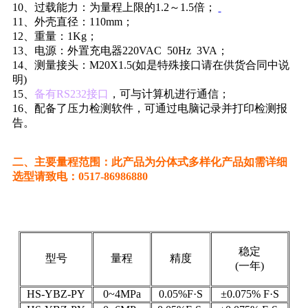
10、过载能力：为量程上限的1.2～1.5倍；
11、
外壳直径：110mm
；
12、
重量：1Kg
；
13、电源：外置充电器220VAC 50Hz 3VA；
14、测量接头：M20X1.5(如是特殊接口请在供货合同中说
明)
15、
备有RS232接口
，可与计算机进行通信；
16、
配备了压力检测软件，可通过电脑记录并打印检测报
告。
二、主要量程范围：此产品为分体式多样化产品如需详细
选型请致电：0517-86986880
稳定
型号
量程
精度
(一年)
HS-YBZ-PY
0~4MPa
0.05%F·S
±0.075% F·S