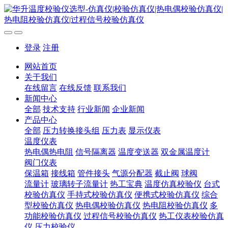
登录
注册
网站首页
关于我们
在线留言
在线反馈
联系我们
新闻中心
全部
技术支持
行业新闻
企业新闻
产品中心
全部
压力转换接头组
压力表
显示仪表
温度仪表
热电偶热电阻
信号隔离器
温度变送器
双金属温度计
阀门仪表
保温箱
接线箱
管件接头
气源分配器
截止阀
球阀
流量计
玻璃转子流量计
热工宝典
温度仿真校验仪
台式
校验仿真仪
手持式校验仿真仪
便携式校验仿真仪
综合
型校验仿真仪
热电偶校验仿真仪
热电阻校验仿真仪
多
功能校验仿真仪
过程信号校验仿真仪
热工仪表校验仿真
仪
压力校验仪