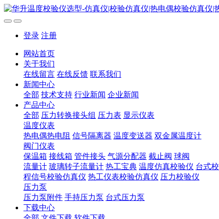
登录
注册
网站首页
关于我们
在线留言
在线反馈
联系我们
新闻中心
全部
技术支持
行业新闻
企业新闻
产品中心
全部
压力转换接头组
压力表
显示仪表
温度仪表
热电偶热电阻
信号隔离器
温度变送器
双金属温度计
阀门仪表
保温箱
接线箱
管件接头
气源分配器
截止阀
球阀
流量计
玻璃转子流量计
热工宝典
温度仿真校验仪
台式校
程信号校验仿真仪
热工仪表校验仿真仪
压力校验仪
压力泵
压力泵附件
手持压力泵
台式压力泵
下载中心
全部
文件下载
软件下载