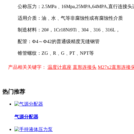
公称压力：2.5MPa﹑16Mpa,25MPA,64MPA,直行连接
适用介质：油﹑水﹑气等非腐蚀性或有腐蚀性介质
制造材料：20#，1Cr18Ni9Ti﹑304﹑316﹑316L，
配管：Ф4～Ф42的普通级精度无缝钢管
锥管螺纹：ZG﹑R﹑G﹑PT﹑NPT等
产品相关关键字：
温度计底座
直形连接头
M27x2直形连接
热门推荐
气源分配器