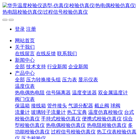
登录
注册
网站首页
关于我们
在线留言
在线反馈
联系我们
新闻中心
全部
技术支持
行业新闻
企业新闻
产品中心
全部
压力转换接头组
压力表
显示仪表
温度仪表
热电偶热电阻
信号隔离器
温度变送器
双金属温度计
阀门仪表
保温箱
接线箱
管件接头
气源分配器
截止阀
球阀
流量计
玻璃转子流量计
热工宝典
温度仿真校验仪
台式
校验仿真仪
手持式校验仿真仪
便携式校验仿真仪
综合
型校验仿真仪
热电偶校验仿真仪
热电阻校验仿真仪
多
功能校验仿真仪
过程信号校验仿真仪
热工仪表校验仿真
仪
压力校验仪