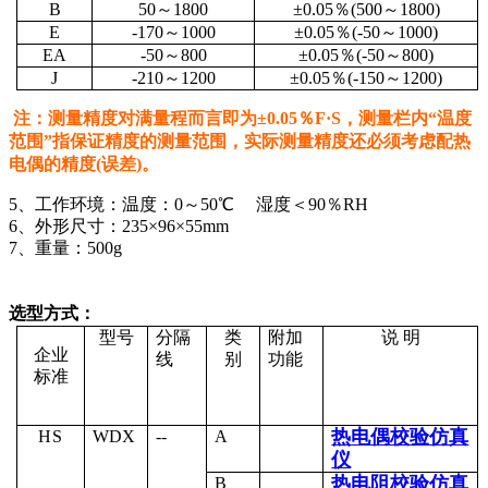
B
50
～1800
±0.05％(500～1800)
E
-170
～1000
±0.05％(-50～1000)
EA
-50
～800
±0.05％(-50～800)
J
-210
～1200
±0.05％(-150～1200)
注：测量精度对满量程而言即为±0.05％F·S，测量栏内“温度
范围”指保证精度的测量范围，实际测量精度还必须考虑配热
电偶的精度(误差)。
5、工作环境：温度：0～50℃ 湿度＜90％RH
6、外形尺寸：235×96×55mm
7、重量：500g
选型方式：
型号
分隔
类
附加
说 明
企业
线
别
功能
标准
热电偶校验仿真
HS
WDX
--
A
仪
热电阻校验仿真
B