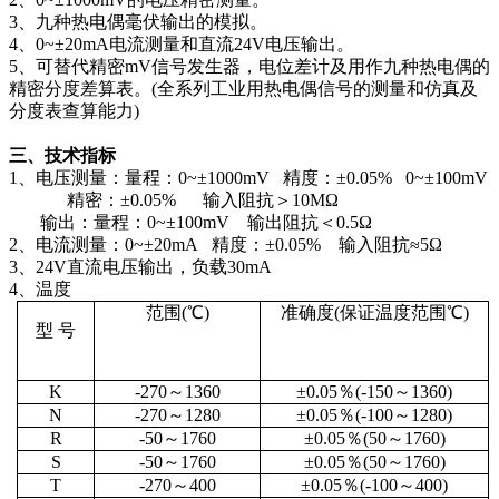
3、九种热电偶毫伏输出的模拟。
4、0~±20mA电流测量和直流24V电压输出。
5、可替代精密mV信号发生器，电位差计及用作九种热电偶的
精密分度差算表。(全系列工业用热电偶信号的测量和仿真及
分度表查算能力)
三、技术指标
1、电压测量：量程：0~±1000mV 精度：±0.05% 0~±100mV
精密：±0.05% 输入阻抗＞10MΩ
输出：量程：0~±100mV 输出阻抗＜0.5Ω
2、电流测量：0~±20mA 精度：±0.05% 输入阻抗≈5Ω
3、24V直流电压输出，负载30mA
4、温度
范围(℃)
准确度(保证温度范围℃)
型 号
K
-270
～1360
±0.05％(-150～1360)
N
-270
～1280
±0.05％(-100～1280)
R
-50
～1760
±0.05％(50～1760)
S
-50
～1760
±0.05％(50～1760)
T
-270
～400
±0.05％(-100～400)