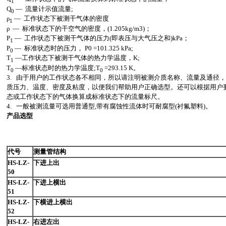
1
Q
— 流量计示值流量;
0
ρ
— 工作状态下被测干气体的密度
1
ρ — 标准状态下的干空气的密度，(1.205kg/m3)；
P
— 工作状态下被测干气体的压力(即表压与大气压之和)kPa；
1
P
— 标准状态时的压力， P0 =101.325 kPa;
0
T
—工作状态下被测干气体的热力学温度，K;
1
T
—标准状态时的热力学温度;T
=293.15 K。
0
0
3. 由于用户的工作状态各不相同，所以请注明被测介质名称、流量及通径
质压力、温度、密度及粘度，以便我们帮助用户正确选型。还可以根据用户要
态或工作状态下的气体换算成标准状态下的流量标尺。
4. 一般被测流量可选用普通型,带有腐蚀性流体时可耐腐型(衬氟塑料)。
产品选型
代号
测量管结构
HS-LZ-
下进上出
50
HS-LZ-
下进上横出
51
HS-LZ-
下横进上横出
52
HS-LZ-
右进左出