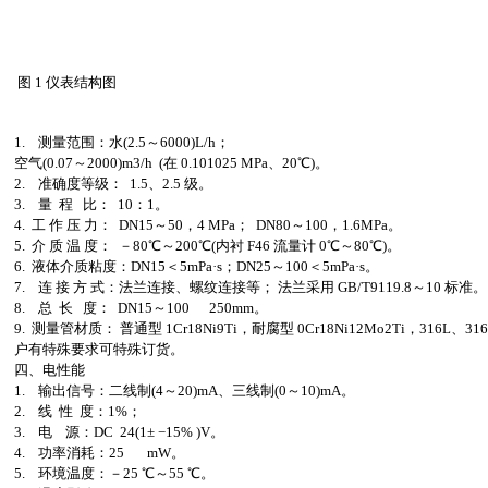
图 1 仪表结构图
1. 测量范围：水(2.5～6000)L/h；
空气(0.07～2000)m3/h (在 0.101025 MPa、20℃)。
2. 准确度等级： 1.5、2.5 级。
3. 量 程 比： 10：1。
4. 工 作 压 力： DN15～50，4 MPa； DN80～100，1.6MPa。
5. 介 质 温 度： －80℃～200℃(内衬 F46 流量计 0℃～80℃)。
6. 液体介质粘度：DN15＜5mPa·s；DN25～100＜5mPa·s。
7. 连 接 方 式：法兰连接、螺纹连接等； 法兰采用 GB/T9119.8～10 标准。
8. 总 长 度： DN15～100 250mm。
9. 测量管材质： 普通型 1Cr18Ni9Ti，耐腐型 0Cr18Ni12Mo2Ti，316L、316
户有特殊要求可特殊订货。
四、电性能
1. 输出信号：二线制(4～20)mA、三线制(0～10)mA。
2. 线 性 度：1%；
3. 电 源：DC 24(1± −15% )V。
4. 功率消耗：25 mW。
5. 环境温度：－25 ℃～55 ℃。