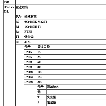
53R
HS-LZ-
左进右出
53L
代号
接液材质
R0
0Cr18Ni2Mo2Ti
R1
1Cr18Ni9Ti
Rp
PTFE
T1
钛合金
Rl
316L
代号
管道口径
DN15
15
DN25
25
DN50
50
DN80
80
DN100
100
DN150
150
DN200
200
代号
附加结构
无
T
夹套型
Z
阻尼型