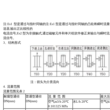
注:Es1 型是通过与指针同轴的注:Es1 型是通过与指针同轴的凸轮将瞬时流
送器,输出正比线性的
电流信号;Es2 型为非接触式,通过磁敏元件和单片机软件修正来输出与瞬时流
流信号。
3、结构形式
注：箭头为介质流向
4. 流量范围
流量范围见表 2
耐腐型通径
普通型通径
流 量 范 围
最大压
DN(mm)
DN(mm)
空气m3/h 20℃
水L/h 20℃
空气(kP
0.101325 MPa