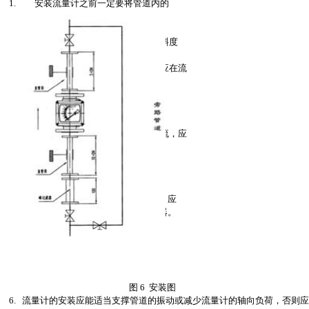
1. 安装流量计之前一定要将管道内的
焊渣、杂物清理干净。
2. 流量计必须垂直于地面安装其倾斜度
不得超过 2°。否则会影响测量准确度。
3. 为了确保流量计的测量准确性，应在流
量计的进口端增加不少于10DN 的直管
段，出口端不少于 5DN 的直管段，
测量时调节控制阀必须安装在流量计的
下游。
4. 若被測介质为大的脉动流或两相流，应
在流量计的上游安装缓冲器来消除或
减弱脉动，保证介质的流动是单相稳定
的，同时，建议流量计最好使用阻尼型
的。
5. 若被測介质较脏或含有导磁颗粒时，应
在流量计的上游安装过滤器或磁过滤器。
图 6 安装图
6. 流量计的安装应能适当支撑管道的振动或减少流量计的轴向负荷，否则