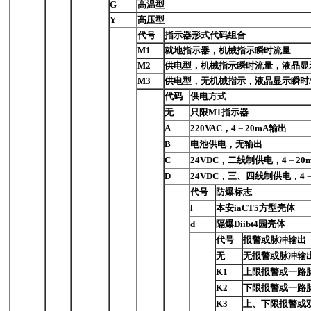
G
高温型
Y
高压型
代号
指示器形式代码组合
M1
就地指示器，机械指示瞬时流量
M2
供电型，机械指示瞬时流量，液晶显
M3
供电型，无机械指示，液晶显示瞬时
代码
供电方式
无
只限M1指示器
A
220VAC，4－20mA输出
B
电池供电，无输出
C
24VDC，二线制供电，4－20
D
24VDC，三、四线制供电，4－
代号
防爆标志
l
本安iaCT5方型壳体
d
隔爆Diibt4园壳体
代号
报警或脉冲输出
无
无报警或脉冲输
K1
上限报警或一路
K2
下限报警或一路
K3
上、下限报警或