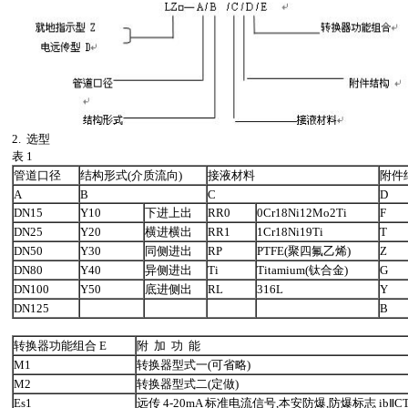
2. 选型
表 1
管道口径
结构形式(介质流向)
接液材料
附件
A
B
C
D
DN15
Y10
下进上出
RR0
0Cr18Ni12Mo2Ti
F
DN25
Y20
横进横出
RR1
1Cr18Ni19Ti
T
DN50
Y30
同侧进出
RP
PTFE(聚四氟乙烯)
Z
DN80
Y40
异侧进出
Ti
Titamium(钛合金)
G
DN100
Y50
底进侧出
RL
316L
Y
DN125
B
转换器功能组合 E
附 加 功 能
M1
转换器型式一(可省略)
M2
转换器型式二(定做)
Es1
远传 4-20mA 标准电流信号,本安防爆,防爆标志 ibⅡ