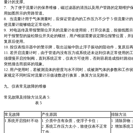
量计的支撑。
7. 为了便于流量计的保养维修，磁过滤器的清洗以及用户管路的定期维护
用如图所示的旁路管道。
8. 当流量计用于气体测量时，应保证管道内的工作压力不少于 5 倍流量计
使流量计能够稳定正常动作。
9. 对电远传及带报警限位开关的流量计在使用前，打开仪表盖，按接线图
对于报警型的旋松限位开关处的螺丝，用户根据需要设定限位报警位置，并
复原后使用。
10. 按仪表指示器中的警示牌，取出运输中防止浮子振动的阻动件，复原后
11. 若开启流量计时，由于管道内没有压力或系统还未达到仪表正常使用的
须缓慢开启控制阀，直到系统正常，仪表方可使用，否则容易造成指针跳动
突然撞击而损坏的现象。
12. 用户使用时，若被測流体的密度与水不同时，或被測气体的参数和工作
家规定不同时应对流量计示值读数进行换算，换算方法见附录。
九、仪表常见故障的维修
常见故障及排除方法见表 5:
表 5
常见故障
产生原因
排除方法
1 系统开启指针不动
1 介质中含有杂质，使浮子卡住；
1 清除异物
2 系统工作压力太小，致使仪表不正常
2 增加系统
工作。