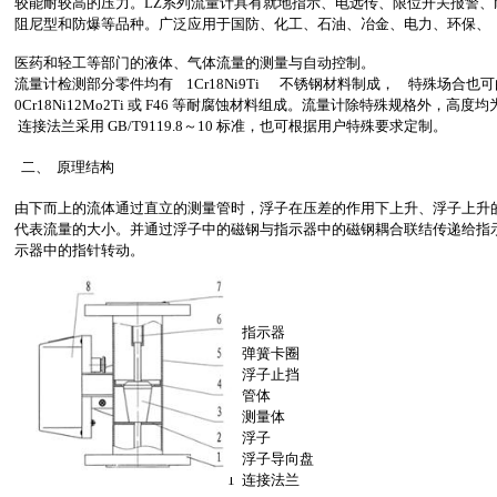
较能耐较高的压力。LZ系列流量计具有就地指示、电远传、限位开关报警、
阻尼型和防爆等品种。广泛应用于国防、化工、石油、冶金、电力、环保、
医药和轻工等部门的液体、气体流量的测量与自动控制。
流量计检测部分零件均有 1Cr18Ni9Ti 不锈钢材料制成， 特殊场合也可
0Cr18Ni12Mo2Ti 或 F46 等耐腐蚀材料组成。流量计除特殊规格外，高度均为 
连接法兰采用 GB/T9119.8～10 标准，也可根据用户特殊要求定制。
二、 原理结构
由下而上的流体通过直立的测量管时，浮子在压差的作用下上升、浮子上升
代表流量的大小。并通过浮子中的磁钢与指示器中的磁钢耦合联结传递给指
示器中的指针转动。
8 指示器
8 指示器
7 弹簧卡圈
6 浮子止挡
5 管体
4 测量体
3 浮子
2 浮子导向盘
1 连接法兰