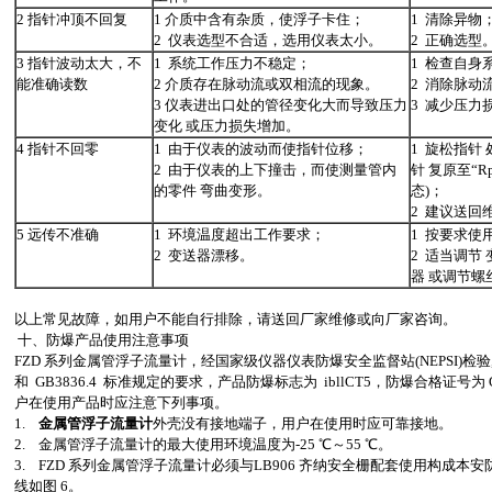
2 指针冲顶不回复
1 介质中含有杂质，使浮子卡住；
1 清除异物
2 仪表选型不合适，选用仪表太小。
2 正确选型
3 指针波动太大，不
1 系统工作压力不稳定；
1 检查自身
能准确读数
2 介质存在脉动流或双相流的现象。
2 消除脉动
3 仪表进出口处的管径变化大而导致压力
3 减少压力
变化 或压力损失增加。
4 指针不回零
1 由于仪表的波动而使指针位移；
1 旋松指针 
2 由于仪表的上下撞击，而使测量管内
针 复原至“R
的零件 弯曲变形。
态)；
2 建议送回
5 远传不准确
1 环境温度超出工作要求；
1 按要求使
2 变送器漂移。
2 适当调节 
器 或调节螺
以上常见故障，如用户不能自行排除，请送回厂家维修或向厂家咨询。
十、防爆产品使用注意事项
FZD 系列金属管浮子流量计，经国家级仪器仪表防爆安全监督站(NEPSI)检验,符合
和 GB3836.4 标准规定的要求，产品防爆标志为 ibllCT5，防爆合格证号为 G
户在使用产品时应注意下列事项。
1.
金属管浮子流量计
外壳没有接地端子，用户在使用时应可靠接地。
2. 金属管浮子流量计的最大使用环境温度为-25 ℃～55 ℃。
3. FZD 系列金属管浮子流量计必须与LB906 齐纳安全栅配套使用构成本安
线如图 6。