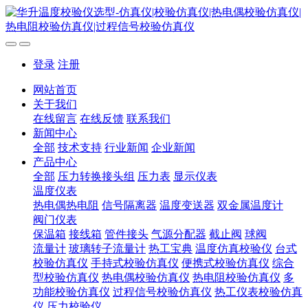
登录
注册
网站首页
关于我们
在线留言
在线反馈
联系我们
新闻中心
全部
技术支持
行业新闻
企业新闻
产品中心
全部
压力转换接头组
压力表
显示仪表
温度仪表
热电偶热电阻
信号隔离器
温度变送器
双金属温度计
阀门仪表
保温箱
接线箱
管件接头
气源分配器
截止阀
球阀
流量计
玻璃转子流量计
热工宝典
温度仿真校验仪
台式
校验仿真仪
手持式校验仿真仪
便携式校验仿真仪
综合
型校验仿真仪
热电偶校验仿真仪
热电阻校验仿真仪
多
功能校验仿真仪
过程信号校验仿真仪
热工仪表校验仿真
仪
压力校验仪